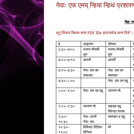
नेवाः एफ एमय् न्हिया न्हिथं प्रशा
नेवाः ए
थुगु लि‌ंकय क्लिक याना PDF file डाउनलोड याना दिसँ ।
ई
आइतवाः
सोमवाः
६:३०
७:००
भजन
मौसमी
भजन
मौसमी
–
/
/
धुन
धुन
७:००
७:१५
आरती
आरती
–
७:१५
७:३०
नेवाः एफ एम
नेवाः एफ एम
–
समाचार
समाचार
७:३०
८:००
नेवाः एफ एम दबू
–
८:००
९:००
नेवाः एफ एम दबू
जागरण म्ये
–
९:००
९:३०
जागरण म्ये
सहलह दबू
–
विरेन्द्र शाक्य
९:३०
नेवाः वस्ती
समाचार व दबू
ल
–
१०:३०
नेवाः एफ
१०:३०
विविसा
दिलिप
म्ये
म
–
/
/
११:००
विनिता