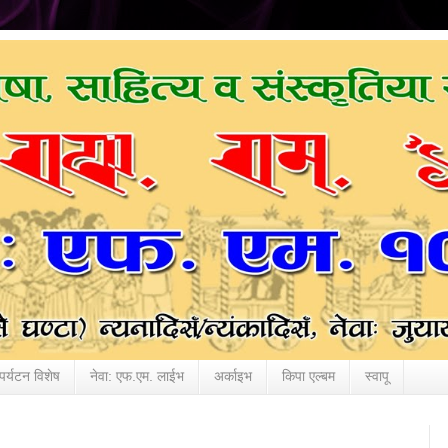
पर्यटन विशेष
नेवा: एफ.एम. लाईभ
अर्काइभ
किपा एल्बम
स्वापू