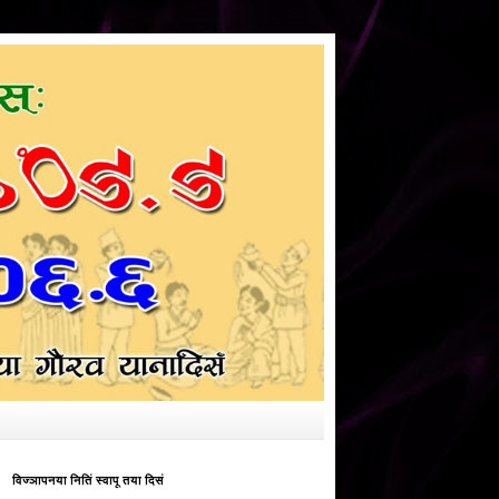
विज्ञापनया नितिं स्वापू तया दिसं