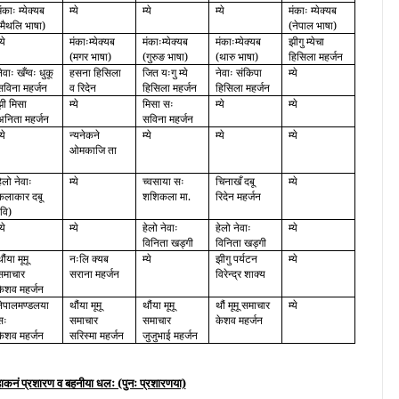
मंकाः म्येक्यब
म्ये
म्ये
म्ये
मंकाः म्येक्यब
(मैथलि भाषा)
(नेपाल भाषा)
्ये
मंकाःम्येक्यब
मंकाःम्येक्यब
मंकाःम्येक्यब
झीगु म्येचा
(मगर भाषा)
(गुरुङ भाषा)
(थारु भाषा)
हिसिला महर्जन
ेवाः खँग्वः धुकू
हसना हिसिला
जित यःगु म्ये
नेवाः संकिपा
म्ये
सविना महर्जन
व रिदेन
हिसिला महर्जन
हिसिला महर्जन
झी मिसा
म्ये
मिसा सः
म्ये
म्ये
अनिता महर्जन
सविना महर्जन
्ये
न्यनेकने
म्ये
म्ये
म्ये
ओमकाजि ता
हेलो नेवाः
म्ये
च्वसाया सः
चिनाखँ दबू
म्ये
कलाकार दबू
शशिकला मा.
रिदेन महर्जन
(वि)
्ये
म्ये
हेलो नेवाः
हेलो नेवाः
म्ये
विनिता खड्गी
विनिता खड्गी
ौंया मूमू
नःलि क्यब
म्ये
झीगु पर्यटन
म्ये
समाचार
सराना महर्जन
विरेन्द्र शाक्य
केशव महर्जन
नेपालमण्डलया
थौंया मूमू
थौंया मूमू
थौं मूमू समाचार
म्ये
सः
समाचार
समाचार
केशव महर्जन
केशव महर्जन
सरिस्मा महर्जन
जुजुभाई महर्जन
हाकनं प्रशारण व बहनीया धलः (पुनः प्रशारणया)