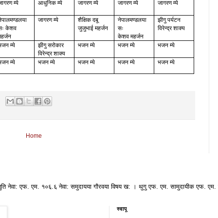
जागरण म्ये
आधुनिक म्ये
जागरण म्ये
जागरण म्ये
जागरण म्ये
नेपालमण्डलया
जागरण म्ये
शैक्षिक दबू
नेपालमण्डलया
झीगु पर्यटन
सः केशव
जुजुभाई महर्जन
सः
विरेन्द्र शाक्य
महर्जन
केशव महर्जन
भजन म्ये
झीगु सरोकार
भजन म्ये
भजन म्ये
भजन म्ये
विरेन्द्र शाक्य
भजन म्ये
भजन म्ये
भजन म्ये
भजन म्ये
भजन म्ये
Home
रस्तुति नेवा: एफ. एम. १०६.६ नेवा: समुदायया गौरवया विषय ख: । थुगु एफ. एम. सामुदायीक एफ. एम
स्वापू