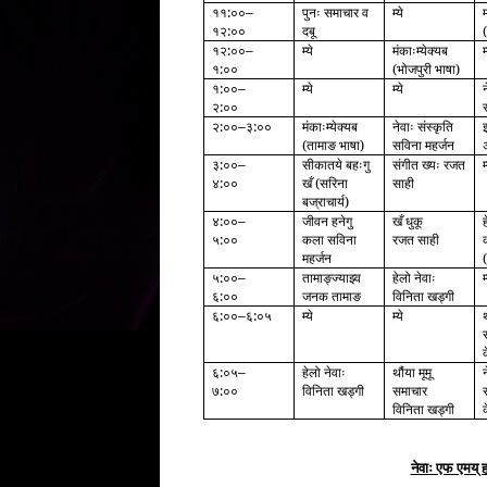
११:००
पुनः समाचार व
म्ये
–
१२:००
दबू
१२:००
म्ये
मंकाःम्येक्यब
म
–
१:००
(भोजपुरी भाषा)
१:००
म्ये
म्ये
न
–
२:००
२:००
३:००
मंकाःम्येक्यब
नेवाः संस्कृति
–
(तामाङ भाषा)
सविना महर्जन
३:००
सीकातये बहःगु
संगीत ख्यः रजत
म
–
४:००
खँ (सरिना
साही
बज्राचार्य)
४:००
जीवन हनेगु
खँ धुकू
–
५:००
कला सविना
रजत साही
महर्जन
५:००
तामाङ्ज्याझ्व
हेलो नेवाः
म
–
६:००
जनक तामाङ
विनिता खड्गी
६:००
६:०५
म्ये
म्ये
थ
–
६:०५
हेलो नेवाः
थौंया मूमू
–
७:००
विनिता खड्गी
समाचार
विनिता खड्गी
नेवाः एफ एमय् 