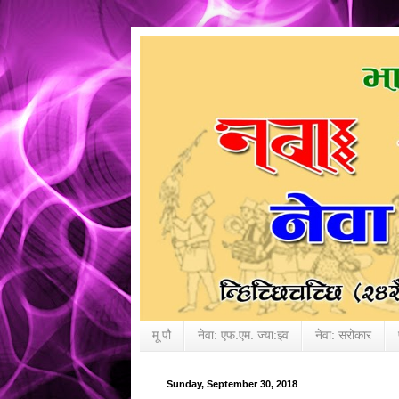
मू पौ
नेवा: एफ.एम. ज्या:झ्व
नेवा: सरोकार
Sunday, September 30, 2018