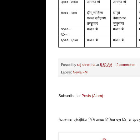
३:००
४:००
जागरण म्ये
जागरण म्ये
–
४:००
५००
झीगु साहित्य
हाम्रो
–
गजल श्रीकृष्ण
नेपालभाषा
तण्डुकार
जुजुरगंगा
५:००
भजन म्ये
भजन म्ये
–
६:००
६:००
६:३०
भजन म्ये
भजन म्ये
–
Posted by
raj shrestha
at
5:52 AM
2 comments:
Labels:
Newa FM
Subscribe to:
Posts (Atom)
नेपालभाषा एकेदेमिया नितिं अनक मिडिया प्रा.लि. या प्