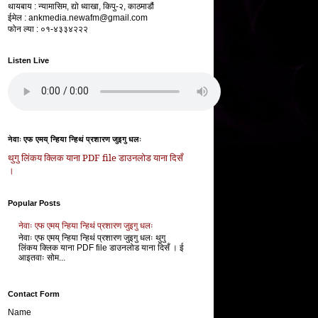
थायबाय : न्यामासिम, द्यो ध्वाखा, किपु-२, काठमाडौं
ईमेल : ankmedia.newafm@gmail.com
फोन ल्या : ०१-४३३४२२२
Listen Live
नेवाः एफ एमय् न्हिया न्हिथं प्रशारण जुइगु धलः
थुगु लि‌ंकय क्लिक याना PDF file डाउनलोड याना दिसँ
।
Popular Posts
नेवाः एफ एमय् न्हिया न्हिथं प्रशारण जुइगु धलः
नेवाः एफ एमय् न्हिया न्हिथं प्रशारण जुइगु धलः थुगु
लि‌ंकय क्लिक याना PDF file डाउनलोड याना दिसँ । ई
आइतवाः सोम...
Contact Form
Name