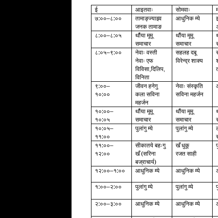
ई
आइतवाः
सोमवाः
७:००
८:००
तामाङ्ज्याझ्व
आधुनिक म्ये
–
जनक तामाङ
८:००
८:०५
थौंया मूमू
थौंया मूमू
थ
–
समाचार
समाचार
८:०५
९:००
नेवाः वस्ती
सहलह दबू
–
नेवाः एफ
विरेन्द्र शाक्य
विविसा
दिलिप
,
,
विनिता
९:००
जीवन हनेगु
नेवाः संस्कृति
–
१०:००
कला सविना
सविना महर्जन
महर्जन
१०:००
थौंया मूमू
थौंया मूमू
थ
–
१०:०५
समाचार
समाचार
१०:०५
पुलांगु म्ये
पुलांगु म्ये
ल
–
११:००
११:००
सीकातये बहःगु
खँ धुकू
प
–
१२:००
खँ (सरिना
रजत साही
बज्राचार्य)
१२:००
१:००
आधुनिक म्ये
आधुनिक म्ये
–
१:००
२:००
पुलांगु म्ये
पुलांगु म्ये
प
–
२:००
३:००
आधुनिक म्ये
आधुनिक म्ये
–